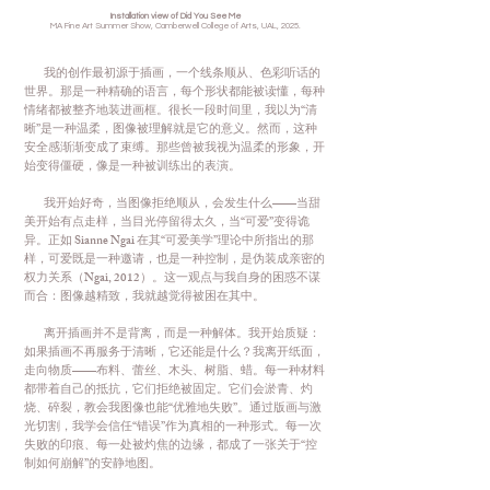
Installation view of Did You See Me
MA Fine Art Summer Show, Camberwell College of Arts, UAL, 2025.
我的创作最初源于插画，一个线条顺从、色彩听话的
世界。那是一种精确的语言，每个形状都能被读懂，每种
情绪都被整齐地装进画框。很长一段时间里，我以为“清
晰”是一种温柔，图像被理解就是它的意义。然而，这种
安全感渐渐变成了束缚。那些曾被我视为温柔的形象，开
始变得僵硬，像是一种被训练出的表演。
我开始好奇，当图像拒绝顺从，会发生什么——当甜
美开始有点走样，当目光停留得太久，当“可爱”变得诡
异。正如 Sianne Ngai 在其“可爱美学”理论中所指出的那
样，可爱既是一种邀请，也是一种控制，是伪装成亲密的
权力关系（Ngai, 2012）。这一观点与我自身的困惑不谋
而合：图像越精致，我就越觉得被困在其中。
离开插画并不是背离，而是一种解体。我开始质疑：
如果插画不再服务于清晰，它还能是什么？我离开纸面，
走向物质——布料、蕾丝、木头、树脂、蜡。每一种材料
都带着自己的抵抗，它们拒绝被固定。它们会淤青、灼
烧、碎裂，教会我图像也能“优雅地失败”。通过版画与激
光切割，我学会信任“错误”作为真相的一种形式。每一次
失败的印痕、每一处被灼焦的边缘，都成了一张关于“控
制如何崩解”的安静地图。