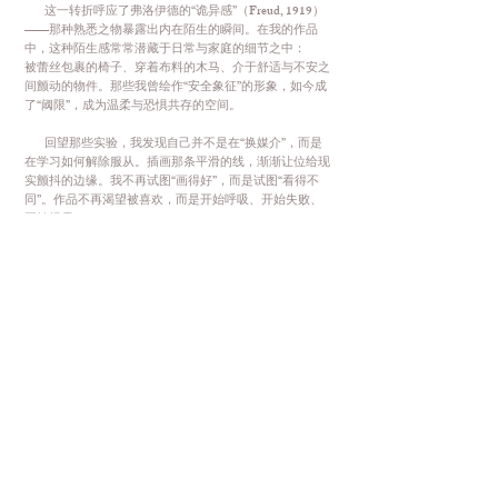
这一转折呼应了弗洛伊德的“诡异感”（Freud, 1919）
——那种熟悉之物暴露出内在陌生的瞬间。在我的作品
中，这种陌生感常常潜藏于日常与家庭的细节之中：
被蕾丝包裹的椅子、穿着布料的木马、介于舒适与不安之
间颤动的物件。那些我曾绘作“安全象征”的形象，如今成
了“阈限”，成为温柔与恐惧共存的空间。
回望那些实验，我发现自己并不是在“换媒介”，而是
在学习如何解除服从。插画那条平滑的线，渐渐让位给现
实颤抖的边缘。我不再试图“画得好”，而是试图“看得不
同”。作品不再渴望被喜欢，而是开始呼吸、开始失败、
开始揭露。
就在那种甜美与不安的轻微坍塌之中，我的创作第一
次真正活了过来。
References
Freud, S. (1919) The Uncanny. In: Strachey, J. (ed.) The
Standard Edition of the Complete Psychological
Works of Sigmund Freud. London: Hogarth Press.
Ngai, S. (2012) Our Aesthetic Categories: Zany, Cute,
Interesting. Cambridge, MA: Harvard University Press.
Bachelard, G. (1994) The Poetics of Space. Boston:
Beacon Press.