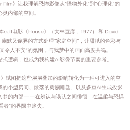
orror Film》让我理解恐怖影像从“怪物外化”到“心理化”的
心灵内部的空间。
t电影《House》（大林宣彦，1977） 和 David
诞、幽默又诡异的方式处理“家庭空间”，让甜腻的色彩与
稽又令人不安”的氛围，与我梦中的画面高度共鸣。
拼贴式逻辑，也成为我构建AI影像节奏的重要参考。
 Me?》试图把这些层层叠加的影响转化为一种可进入的空
成的小型房间、散落的树脂雕塑、以及多重AI生成投影
入梦的内部——在辨认与误认之间徘徊，在温柔与恐惧
观看者”的界限中迷失。