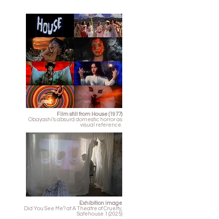
Film still from House (1977)
Obayashi’s absurd domestic horror as
visual reference.
Exhibition image
Did You See Me? at A Theatre of Cruelty,
Safehouse 1 (2025)