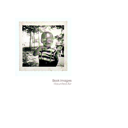
Book images
Haunted Air