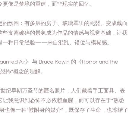
今更像是梦境的重建，而非现实的回忆。
的氛围：有多层的房子、玻璃罩里的死婴、变成戴面
这些支离破碎的景象成为作品的情感与视觉基础，让我
是一种日常经验——来自混乱、错位与模糊感。
ed Air》 与 Bruce Kawin 的《Horror and the
我对“恐怖”概念的理解。
了20世纪早期万圣节的匿名照片：人们戴着手工面具、表
它让我意识到恐怖不必依赖血腥，而可以存在于“熟悉
身也像一种“被附身的媒介”，既保存了生命，也冻结了