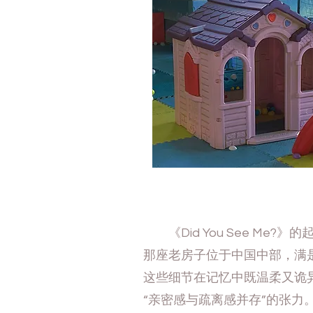
《Did You See Me
那座老房子位于中国中部，满
这些细节在记忆中既温柔又诡
“亲密感与疏离感并存”的张