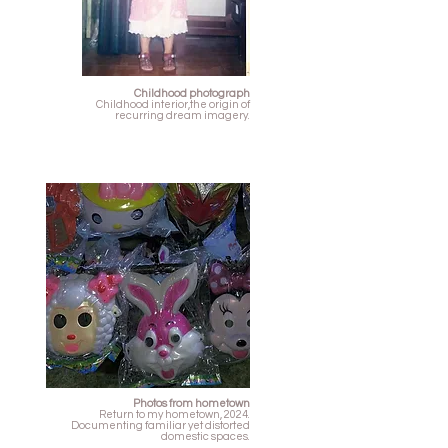
Childhood photograph
Childhood interior,the origin of
recurring dream imagery.
Photos from hometown
Return to my hometown, 2024.
Documenting familiar yet distorted
domestic spaces.